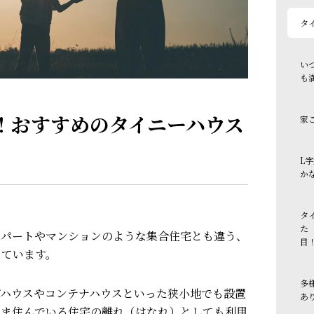
タ
い
も
！おすすめのタイニーハウス
家
L
か
タ
た
アパートやマンションのような集合住宅とも違う、
目
えています。
多
グハウスやコンテナハウスといった狭小地でも設置
あ
いま住んでいる
住宅の離れ（はなれ）としても利用