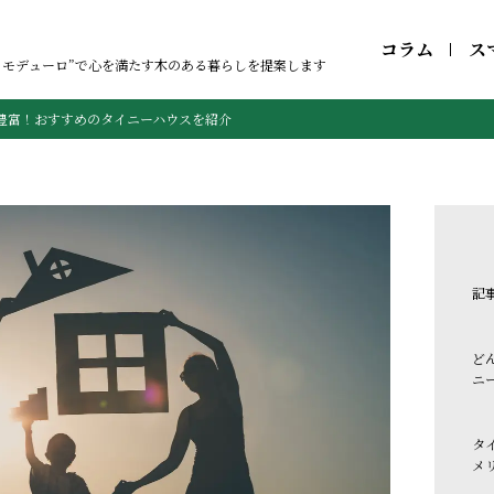
コラム
ス
トモデューロ”で心を満たす木のある暮らしを提案します
豊富！おすすめのタイニーハウスを紹介
記
ど
ニ
タ
メ