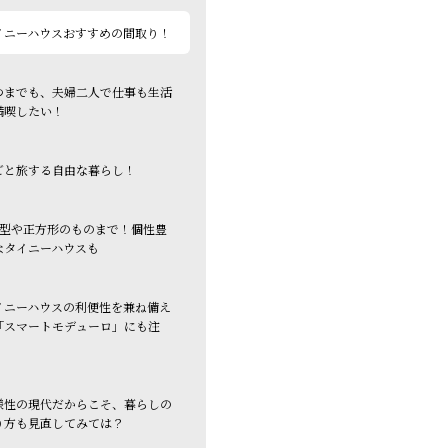
イニーハウスおすすめの間取り！
つまでも、夫婦二人で仕事も生活
満喫したい！
ごと旅する自由な暮らし！
字型や正方形のものまで！個性豊
なタイニーハウスも
イニーハウスの利便性を兼ね備え
「スマートモデューロ」にも注
！
様性の現代だからこそ、暮らしの
り方も見直してみては？