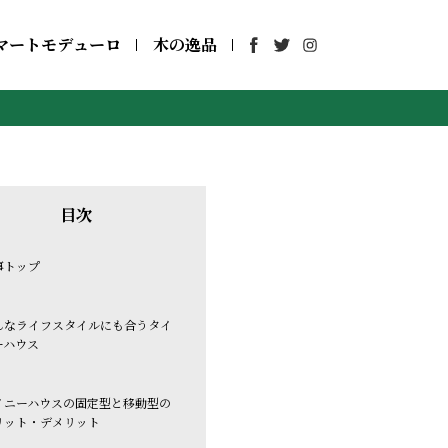
マートモデューロ
木の逸品
目次
事トップ
んなライフスタイルにも合うタイ
ーハウス
イニーハウスの固定型と移動型の
リット・デメリット