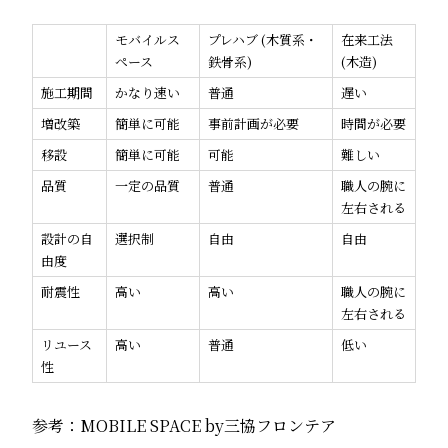
モバイルス
プレハブ (木質系・
在来工法
ペース
鉄骨系)
(木造)
施工期間
かなり速い
普通
遅い
増改築
簡単に可能
事前計画が必要
時間が必要
移設
簡単に可能
可能
難しい
品質
一定の品質
普通
職人の腕に
左右される
設計の自
選択制
自由
自由
由度
耐震性
高い
高い
職人の腕に
左右される
リユース
高い
普通
低い
性
参考：
MOBILE SPACE by三協フロンテア