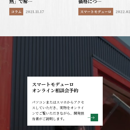
熱」で解…
価格につ…
コラム
2021.11.17
スマートモデューロ
2022.02
スマートモデューロ
オンライン相談会予約
パソコンまたはスマホからアクセ
スしていただき、実物をオンライ
ンでご覧いただきながら、開発担
当者がご説明します。