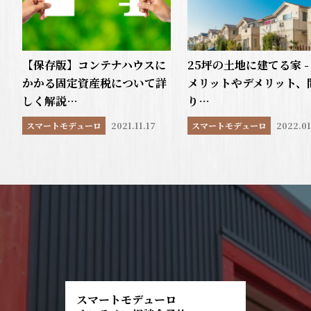
【保存版】コンテナハウスに
25坪の土地に建てる家 -
かかる固定資産税について詳
メリットやデメリット、
しく解説…
り…
スマートモデューロ
2021.11.17
スマートモデューロ
2022.01
スマートモデューロ